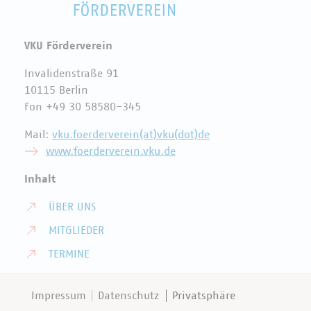
VKU Förderverein
Invalidenstraße 91
10115 Berlin
Fon +49 30 58580-345
Mail:
vku.foerderverein(at)vku(dot)de
www.foerderverein.vku.de
Inhalt
ÜBER UNS
MITGLIEDER
TERMINE
Impressum
Datenschutz
Privatsphäre