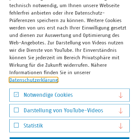
technisch notwendig, um Ihnen unsere Webseite
zur EEG-Reform und lud die Verbände zur Stellungnahme
fehlerfrei anbieten oder ihre Datenschutz-
ein.
Präferenzen speichern zu können. Weitere Cookies
werden von uns erst nach Ihrer Einwilligung gesetzt
und dienen zur Auswertung und Optimierung des
Web-Angebotes. Zur Darstellung von Videos nutzen
wir die Dienste von YouTube. Ihr Einverständnis
können Sie jederzeit im Bereich Privatsphäre mit
Nächste Termine
Wirkung für die Zukunft widerrufen. Nähere
ALLE VERANSTALTUNGEN
MEHR ZU NÄCHSTE TERMINE
Informationen finden Sie in unserer
Datenschutzerklärung
.
16
–
17
Notwendige Cookies
Notwendige Cookies
Darstellung von YouTube-Videos
Sept. 2026
Darstellung von YouTube-Videos
Statistik
VKU-Stadtwerkekongress 2026
Statistik