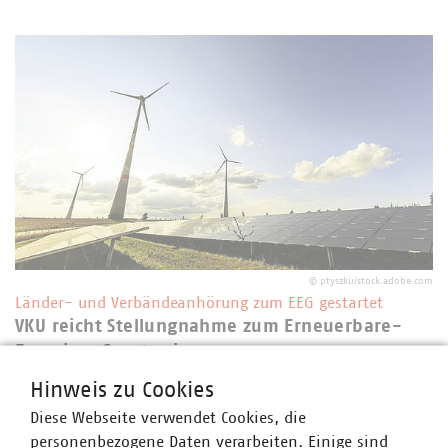
©
ptyszku/stock.adobe.com
Länder- und Verbändeanhörung zum EEG gestartet
VKU reicht Stellungnahme zum Erneuerbare-
Energien-Gesetz ein
27.07.2026
Hinweis zu Cookies
Am 17. Juli 2026 war es so weit. Nach monatelanger
Diese Webseite verwendet Cookies, die
Verzögerung veröffentlichte das Bundesministerium für
personenbezogene Daten verarbeiten. Einige sind
Wirtschaft und Energie (BMWE) den Referentenentwurf