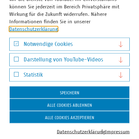
können Sie jederzeit im Bereich Privatsphäre mit
Wirkung für die Zukunft widerrufen. Nähere
Informationen finden Sie in unserer
Datenschutzerklärung
.
Notwendige Cookies
Andrea Werner
Notwendige Cookies
Darstellung von YouTube-Videos
Sachgebietsleiterin Mitgliederservice
+49 30 58580-219
Darstellung von YouTube-Videos
werner(at)vku(dot)de
Statistik
Statistik
SPEICHERN
ALLE COOKIES ABLEHNEN
ALLE COOKIES AKZEPTIEREN
Datenschutzerklärung
Impressum