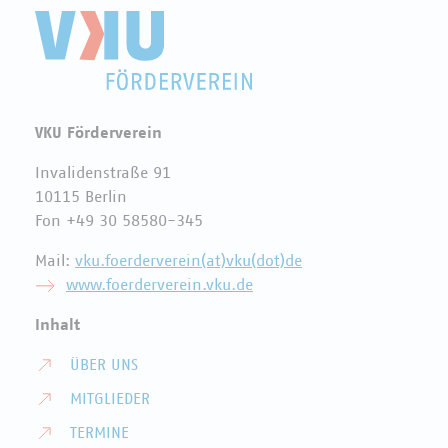
VKU Förderverein
Invalidenstraße 91
10115 Berlin
Fon +49 30 58580-345
Mail:
vku.foerderverein(at)vku(dot)de
www.foerderverein.vku.de
Inhalt
ÜBER UNS
MITGLIEDER
TERMINE