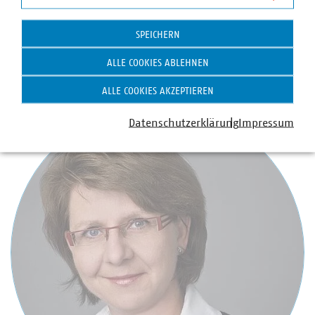
Dr. Heiko Schäffer
Statistik
Schatzmeister
SPEICHERN
+49 30 58580-205
+49 1708580205
ALLE COOKIES ABLEHNEN
schaeffer(at)vku(dot)de
ALLE COOKIES AKZEPTIEREN
Datenschutzerklärung
Impressum