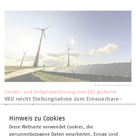
©
ptyszku/stock.adobe.com
Länder- und Verbändeanhörung zum EEG gestartet
VKU reicht Stellungnahme zum Erneuerbare-
Energien-Gesetz ein
27.07.2026
Hinweis zu Cookies
Am 17. Juli 2026 war es so weit. Nach monatelanger
Diese Webseite verwendet Cookies, die
Verzögerung veröffentlichte das Bundesministerium für
personenbezogene Daten verarbeiten. Einige sind
Wirtschaft und Energie (BMWE) den Referentenentwurf