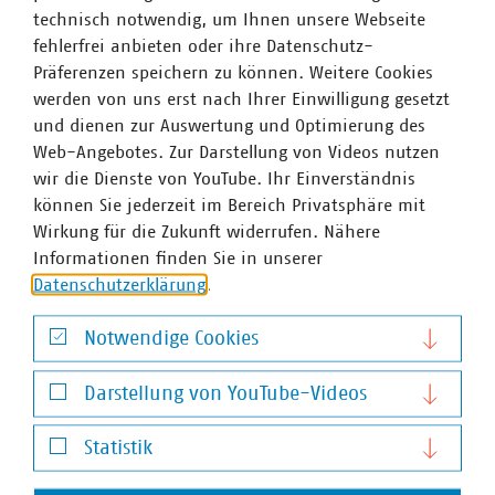
technisch notwendig, um Ihnen unsere Webseite
zur EEG-Reform und lud die Verbände zur Stellungnahme
fehlerfrei anbieten oder ihre Datenschutz-
ein.
Präferenzen speichern zu können. Weitere Cookies
werden von uns erst nach Ihrer Einwilligung gesetzt
und dienen zur Auswertung und Optimierung des
Web-Angebotes. Zur Darstellung von Videos nutzen
wir die Dienste von YouTube. Ihr Einverständnis
können Sie jederzeit im Bereich Privatsphäre mit
Nächste Termine
Wirkung für die Zukunft widerrufen. Nähere
ALLE VERANSTALTUNGEN
MEHR ZU NÄCHSTE TERMINE
Informationen finden Sie in unserer
Datenschutzerklärung
.
16
–
17
Notwendige Cookies
Notwendige Cookies
Darstellung von YouTube-Videos
Sept. 2026
Darstellung von YouTube-Videos
Statistik
VKU-Stadtwerkekongress 2026
Statistik