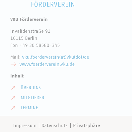
VKU Förderverein
Invalidenstraße 91
10115 Berlin
Fon +49 30 58580-345
Mail:
vku.foerderverein(at)vku(dot)de
www.foerderverein.vku.de
Inhalt
ÜBER UNS
MITGLIEDER
TERMINE
Impressum
Datenschutz
Privatsphäre