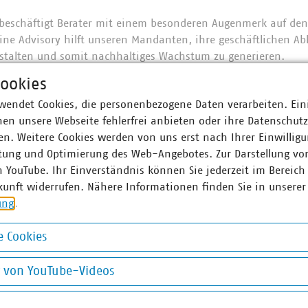
beschäftigt Berater mit einem besonderen Augenmerk auf den 
Line Advisory hilft unseren Mandanten, ihre geschäftlichen A
gestalten und somit nachhaltiges Wachstum zu generieren.
prüfer von EY Deutschland sind aus erster Hand mit dem imm
ookies
dürfnis der Stakeholder und den zunehmend komplexen aufsic
wendet Cookies, die personenbezogene Daten verarbeiten. Ein
traut, die unsere Mandanten erfüllen müssen. Unsere Priorität 
en unsere Webseite fehlerfrei anbieten oder ihre Datenschut
rn, hilfreiche Anmerkungen abzugeben, Prüfungsausschüssen w
n. Weitere Cookies werden von uns erst nach Ihrer Einwilligu
 Aktionäre und andere Interessenvertreter auf dem Laufenden
tung und Optimierung des Web-Angebotes. Zur Darstellung vo
 Rechtsberatung in Deutschland hilft im Inland und internati
n YouTube. Ihr Einverständnis können Sie jederzeit im Bereich
ch steuerlich und rechtlich optimiert aufzustellen und best
kunft widerrufen. Nähere Informationen finden Sie in unserer
ehend von unseren Steuerexperten bei EY Deutschland, unterst
ung
.
 unsere Service Line Tax & Law alle Bereiche ab, die für unse
 Cookies
sberater von EY Deutschland helfen unseren Mandanten, Gesch
okies
g von YouTube-Videos
ziales und wirtschaftliches Kapital schaffen. Indem sie ihnen 
aufgrund einer besseren Informationslage zu treffen, erleicht
on YouTube-Videos
ansaktionen und Kapitalanlagen in einem sich schnell veränd