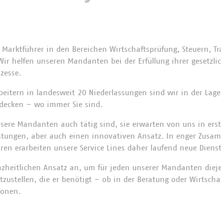
n Marktführer in den Bereichen Wirtschaftsprüfung, Steuern, 
Wir helfen unseren Mandanten bei der Erfüllung ihrer gesetzli
zesse.
beitern in landesweit 20 Niederlassungen sind wir in der Lag
decken – wo immer Sie sind.
sere Mandanten auch tätig sind, sie erwarten von uns in erste
istungen, aber auch einen innovativen Ansatz. In enger Zusa
en erarbeiten unsere Service Lines daher laufend neue Diens
zheitlichen Ansatz an, um für jeden unserer Mandanten diej
tzustellen, die er benötigt – ob in der Beratung oder Wirtsch
ionen.