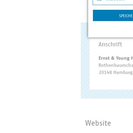
Statistik
SPEICH
Anschrift
Ernst & Young
Rothenbaumcha
20148 Hambur
Website