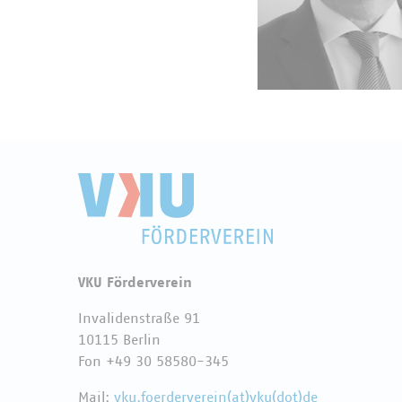
VKU Förderverein
Invalidenstraße 91
10115 Berlin
Fon +49 30 58580-345
Mail:
vku.foerderverein(at)vku(dot)de