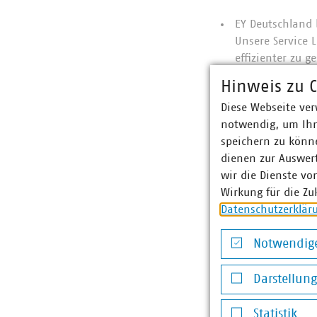
EY Deutschland 
Unsere Service 
effizienter zu 
Die Wirtschafts
Hinweis zu C
Informationsbe
Diese Webseite ver
Vorschriften ver
notwendig, um Ihn
Zahlen zu liefe
speichern zu könne
aufzuzeigen und
dienen zur Auswer
EYs Steuer- und
wir die Dienste vo
Unternehmen, si
Wirkung für die Zu
ergreifen. Ausg
Datenschutzerklär
Netzwerk, deckt
Belang sind.
Notwendige
Die Transaktion
Notwendige Co
Darstellun
tätigen, die so
Entscheidungen 
Darstellung v
strategische Tr
Statistik