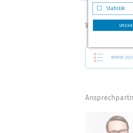
Darstellung v
Statistik
Statistik
Website
SPEICH
www.ppc
Ansprechpart