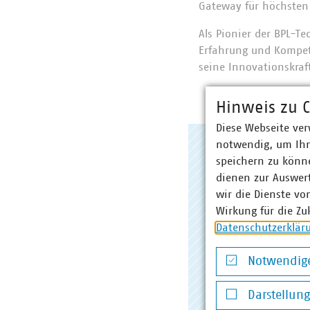
Gateway für höchsten
Als Pionier der BPL-T
Erfahrung und Kompet
seine Innovationskraf
Hinweis zu C
Diese Webseite ver
notwendig, um Ihn
speichern zu könne
Anschrift
dienen zur Auswer
wir die Dienste vo
Power Plus Co
Wirkung für die Zu
Datenschutzerklär
Dudenstraße 6
68167 Mannhe
Notwendige
Notwendige Co
Darstellun