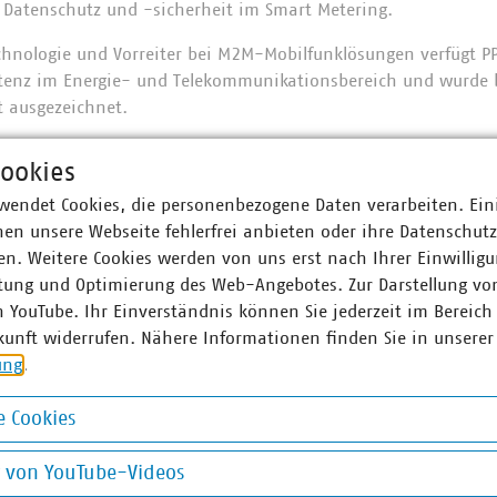
 Datenschutz und -sicherheit im Smart Metering.
echnologie und Vorreiter bei M2M-Mobilfunklösungen verfügt P
enz im Energie- und Telekommunikationsbereich und wurde be
t ausgezeichnet.
ookies
wendet Cookies, die personenbezogene Daten verarbeiten. Ein
en unsere Webseite fehlerfrei anbieten oder ihre Datenschut
n. Weitere Cookies werden von uns erst nach Ihrer Einwilligu
tung und Optimierung des Web-Angebotes. Zur Darstellung vo
n YouTube. Ihr Einverständnis können Sie jederzeit im Bereich
mmunications AG
kunft widerrufen. Nähere Informationen finden Sie in unserer
ung
.
im
 Cookies
okies
g von YouTube-Videos