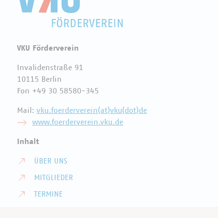
VKU Förderverein
Invalidenstraße 91
10115 Berlin
Fon +49 30 58580-345
Mail:
vku.foerderverein(at)vku(dot)de
www.foerderverein.vku.de
Inhalt
ÜBER UNS
MITGLIEDER
TERMINE