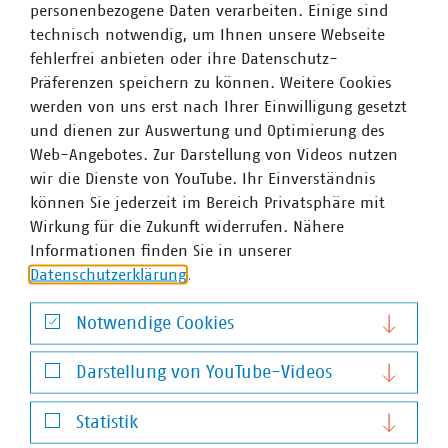
Anschrift
personenbezogene Daten verarbeiten. Einige sind
technisch notwendig, um Ihnen unsere Webseite
VKU Service GmbH
fehlerfrei anbieten oder ihre Datenschutz-
Präferenzen speichern zu können. Weitere Cookies
Invalidenstraße 91
werden von uns erst nach Ihrer Einwilligung gesetzt
10115 Berlin
und dienen zur Auswertung und Optimierung des
Web-Angebotes. Zur Darstellung von Videos nutzen
wir die Dienste von YouTube. Ihr Einverständnis
können Sie jederzeit im Bereich Privatsphäre mit
Wirkung für die Zukunft widerrufen. Nähere
Informationen finden Sie in unserer
Website
Datenschutzerklärung
.
Notwendige Cookies
Notwendige Cookies
vku-service.de
Darstellung von YouTube-Videos
Darstellung von YouTube-Videos
Statistik